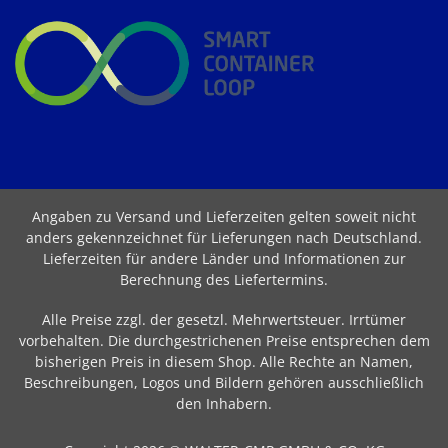
Angaben zu Versand und Lieferzeiten gelten soweit nicht
anders gekennzeichnet für Lieferungen nach Deutschland.
Lieferzeiten für andere Länder und Informationen zur
Berechnung des Liefertermins
.
Alle Preise zzgl. der gesetzl. Mehrwertsteuer. Irrtümer
vorbehalten. Die durchgestrichenen Preise entsprechen dem
bisherigen Preis in diesem Shop. Alle Rechte an Namen,
Beschreibungen, Logos und Bildern gehören ausschließlich
den Inhabern.