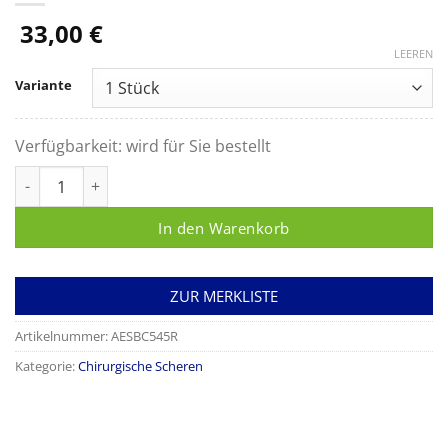
33,00
€
LEEREN
Variante
Verfügbarkeit:
wird für Sie bestellt
MAYO Präparierschere, gerade, starkes Modell, stumpf/stum
In den Warenkorb
ZUR MERKLISTE
Artikelnummer:
AESBC545R
Kategorie:
Chirurgische Scheren