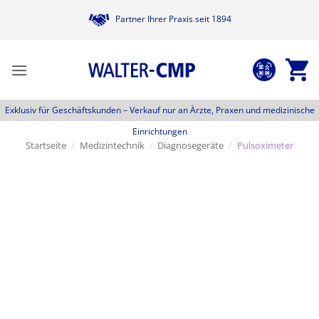
Zum
Partner Ihrer Praxis seit 1894
Inhalt
springen
Exklusiv für Geschäftskunden –
Verkauf nur an Ärzte, Praxen und medizinische
Einrichtungen
Startseite
/
Medizintechnik
/
Diagnosegeräte
/
Pulsoximeter