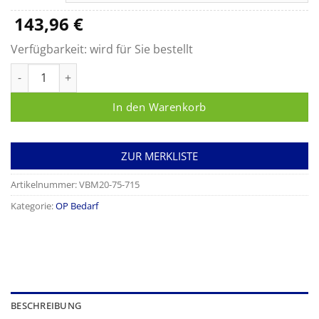
191,21 €
143,96
€
Verfügbarkeit:
wird für Sie bestellt
Manschette Wipe-Cuff, konische Form, Einfachmanschette, w
In den Warenkorb
ZUR MERKLISTE
Artikelnummer:
VBM20-75-715
Kategorie:
OP Bedarf
BESCHREIBUNG