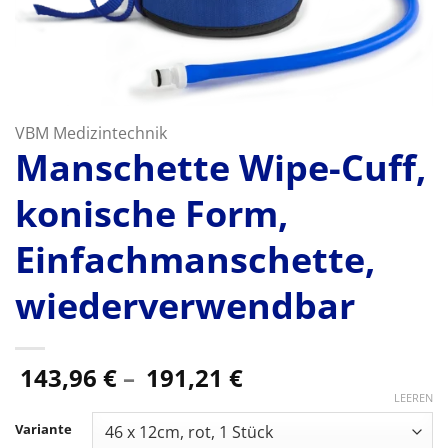
VBM Medizintechnik
Manschette Wipe-Cuff,
konische Form,
Einfachmanschette,
wiederverwendbar
Preisspanne:
143,96
€
–
191,21
€
143,96 €
LEEREN
bis
Variante