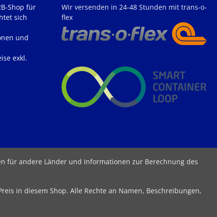
2B-Shop für
Wir versenden in 24-48 Stunden mit trans-o-
htet sich
flex
onen und
ise exkl.
ten für andere Länder und Informationen zur Berechnung des
 Preis in diesem Shop. Alle Rechte an Namen, Beschreibungen,