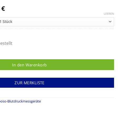
Preisspanne:
7
€
107,56 €
LEEREN
bis
124,77 €
estellt
, für boso TM-2450 Menge
In den Warenkorb
ZUR MERKLISTE
 boso-Blutdruckmessgeräte