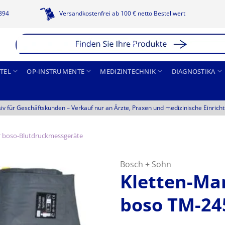
1894
Versandkostenfrei ab 100 € netto Bestellwert
TEL
OP-INSTRUMENTE
MEDIZINTECHNIK
DIAGNOSTIKA
siv für Geschäftskunden –
Verkauf nur an Ärzte, Praxen und medizinische Einrich
ür boso-Blutdruckmessgeräte
Bosch + Sohn
Kletten-Ma
boso TM-24