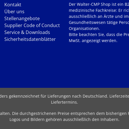
Kontakt
Der Walter-CMP Shop ist ein B
medizinische Fachkreise: Er ric
Über uns
ausschließlich an Ärzte und im
Stellenangebote
Gesundheitswesen tätige Pers
Supplier Code of Conduct
Organisationen.
Service & Downloads
Bitte beachten Sie, dass die Pre
Sicherheitsdatenblätter
MwSt. angezeigt werden.
nders gekennzeichnet für Lieferungen nach Deutschland.
Lieferzei
Liefertermins
.
behalten. Die durchgestrichenen Preise entsprechen dem bisherigen
Logos und Bildern gehören ausschließlich den Inhabern.