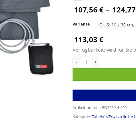
107,56
€
–
124,7
Variante
113,03
€
Verfügbarkeit:
wird für Sie b
Kletten-Manschetten TM-2450
Artikelnummer:
BOS259-4-420
Kategorie:
Zubehör/Ersatzteile für