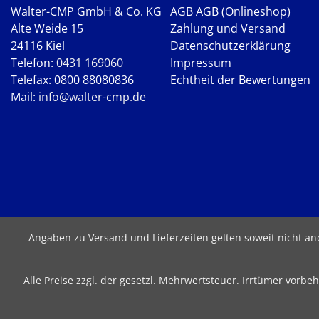
Walter-CMP GmbH & Co. KG
AGB
AGB (Onlineshop)
Alte Weide 15
Zahlung und Versand
24116 Kiel
Datenschutzerklärung
Telefon:
0431 169060
Impressum
Telefax: 0800 88080836
Echtheit der Bewertungen
Mail:
info@walter-cmp.de
Angaben zu Versand und Lieferzeiten gelten soweit nicht a
Alle Preise zzgl. der gesetzl. Mehrwertsteuer. Irrtümer vor