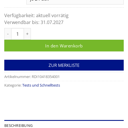
Verfügbarkeit:
aktuell vorrätig
Verwendbar bis:
31.07.2027
LumiraDx NT-proBNP Control Level 1+2+3 Menge
In den Warenkorb
ZUR MERKLISTE
Artikelnummer:
RDI10418354001
Kategorie:
Tests und Schnelltests
BESCHREIBUNG