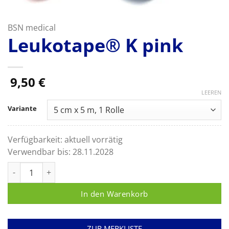
BSN medical
Leukotape® K pink
9,50
€
LEEREN
Variante
Verfügbarkeit:
aktuell vorrätig
Verwendbar bis:
28.11.2028
Leukotape® K pink Menge
In den Warenkorb
ZUR MERKLISTE