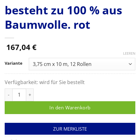
besteht zu 100 % aus
Baumwolle. rot
167,04
€
LEEREN
Variante
Verfügbarkeit:
wird für Sie bestellt
Leukotape classic, unelastische Klebebinde mit hoher Klebekr
In den Warenkorb
ZUR MERKLISTE