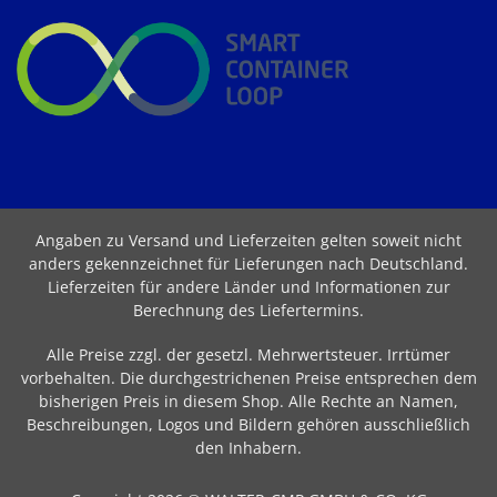
Angaben zu Versand und Lieferzeiten gelten soweit nicht
anders gekennzeichnet für Lieferungen nach Deutschland.
Lieferzeiten für andere Länder und Informationen zur
Berechnung des Liefertermins
.
Alle Preise zzgl. der gesetzl. Mehrwertsteuer. Irrtümer
vorbehalten. Die durchgestrichenen Preise entsprechen dem
bisherigen Preis in diesem Shop. Alle Rechte an Namen,
Beschreibungen, Logos und Bildern gehören ausschließlich
den Inhabern.