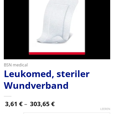
BSN medical
Leukomed, steriler
Wundverband
Preisspanne:
3,61
€
–
303,65
€
3,61 €
LEEREN