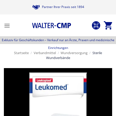
Zum
Partner Ihrer Praxis seit 1894
Inhalt
springen
Exklusiv für Geschäftskunden –
Verkauf nur an Ärzte, Praxen und medizinische
Einrichtungen
Startseite
/
Verbandmittel
/
Wundversorgung
/
Sterile
Wundverbände