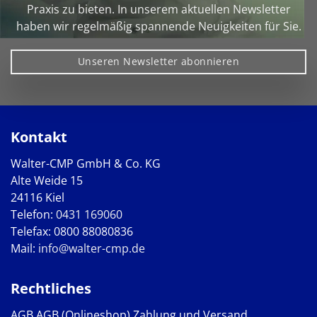
Praxis zu bieten. In unserem aktuellen Newsletter
haben wir regelmäßig spannende Neuigkeiten für Sie.
Unseren Newsletter abonnieren
Kontakt
Walter-CMP GmbH & Co. KG
Alte Weide 15
24116 Kiel
Telefon:
0431 169060
Telefax: 0800 88080836
Mail:
info@walter-cmp.de
Rechtliches
AGB
AGB (Onlineshop)
Zahlung und Versand