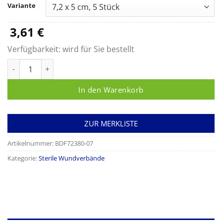
bis
Variante
303,65 €
3,61
€
Verfügbarkeit:
wird für Sie bestellt
Leukomed, steriler Wundverband Menge
In den Warenkorb
ZUR MERKLISTE
Artikelnummer:
BDF72380-07
Kategorie:
Sterile Wundverbände