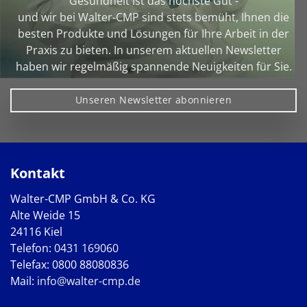
Gesundheit ist das höchste Gut -
und wir bei Walter‑CMP sind stets bemüht, Ihnen die
besten Produkte und Lösungen für Ihre Arbeit in der
Praxis zu bieten. In unserem aktuellen Newsletter
haben wir regelmäßig spannende Neuigkeiten für Sie.
Unseren Newsletter abonnieren
Kontakt
Walter-CMP GmbH & Co. KG
Alte Weide 15
24116 Kiel
Telefon:
0431 169060
Telefax: 0800 88080836
Mail:
info@walter-cmp.de