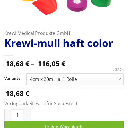
Krewi Medical Produkte GmbH
Krewi-mull haft color
Preisspanne:
18,68
€
–
116,05
€
18,68 €
LEEREN
bis
Variante
116,05 €
18,68
€
Verfügbarkeit:
wird für Sie bestellt
Krewi-mull haft color Menge
In den Warenkorb