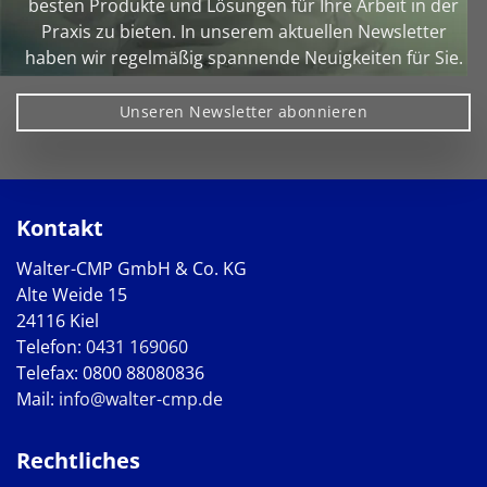
besten Produkte und Lösungen für Ihre Arbeit in der
Praxis zu bieten. In unserem aktuellen Newsletter
haben wir regelmäßig spannende Neuigkeiten für Sie.
Unseren Newsletter abonnieren
Kontakt
Walter-CMP GmbH & Co. KG
Alte Weide 15
24116 Kiel
Telefon:
0431 169060
Telefax: 0800 88080836
Mail:
info@walter-cmp.de
Rechtliches