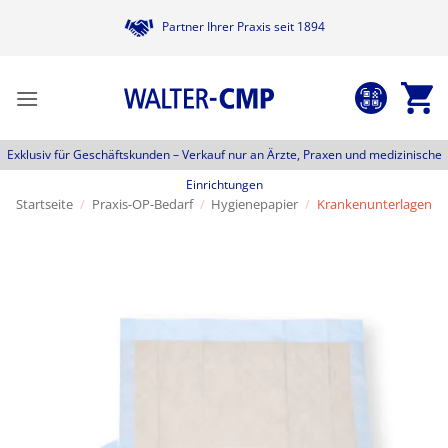
Zum
Partner Ihrer Praxis seit 1894
Inhalt
springen
Exklusiv für Geschäftskunden –
Verkauf nur an Ärzte, Praxen und medizinische
Einrichtungen
Startseite
/
Praxis-OP-Bedarf
/
Hygienepapier
/
Krankenunterlagen