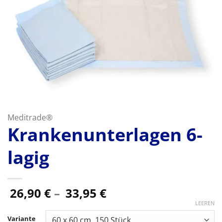
Meditrade®
Krankenunterlagen 6-
lagig
Preisspanne:
26,90
€
–
33,95
€
26,90 €
LEEREN
bis
Variante