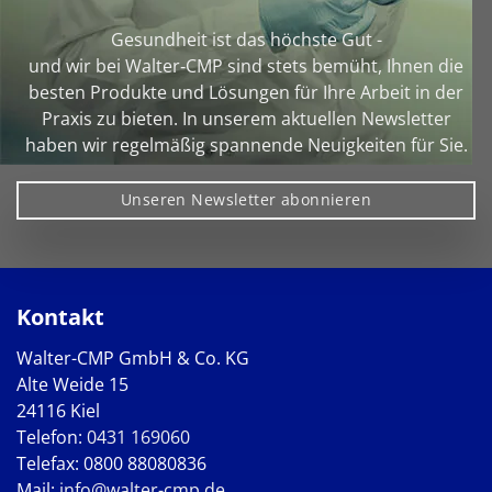
Gesundheit ist das höchste Gut -
und wir bei Walter‑CMP sind stets bemüht, Ihnen die
besten Produkte und Lösungen für Ihre Arbeit in der
Praxis zu bieten. In unserem aktuellen Newsletter
haben wir regelmäßig spannende Neuigkeiten für Sie.
Unseren Newsletter abonnieren
Kontakt
Walter-CMP GmbH & Co. KG
Alte Weide 15
24116 Kiel
Telefon:
0431 169060
Telefax: 0800 88080836
Mail:
info@walter-cmp.de