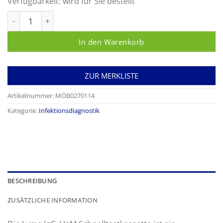
Verfügbarkeit:
wird für Sie bestellt
Keul-o-test Borreliose Menge
In den Warenkorb
ZUR MERKLISTE
Artikelnummer:
MÖB0270114
Kategorie:
Infektionsdiagnostik
BESCHREIBUNG
ZUSÄTZLICHE INFORMATION