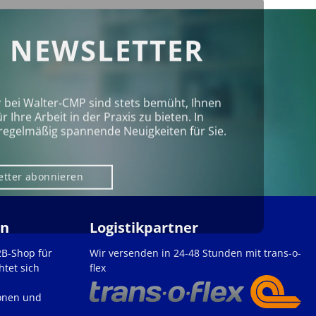
 NEWSLETTER
r bei Walter‑CMP sind stets bemüht, Ihnen
Ihre Arbeit in der Praxis zu bieten. In
regelmäßig spannende Neuigkeiten für Sie.
etter abonnieren
en
Logistikpartner
2B-Shop für
Wir versenden in 24-48 Stunden mit trans-o-
htet sich
flex
onen und