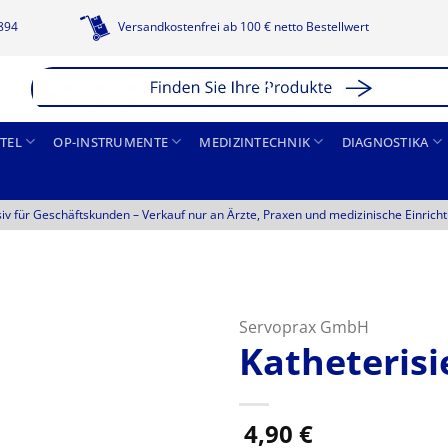
1894
Versandkostenfrei ab 100 € netto Bestellwert
TEL
OP-INSTRUMENTE
MEDIZINTECHNIK
DIAGNOSTIKA
siv für Geschäftskunden –
Verkauf nur an Ärzte, Praxen und medizinische Einrich
Servoprax GmbH
Katheterisi
4,90
€