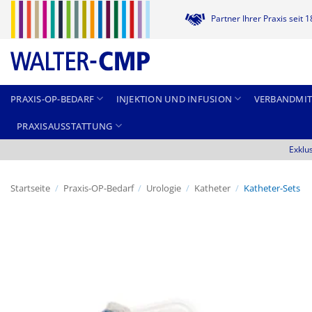
Zum
Partner Ihrer Praxis seit 
Inhalt
springen
PRAXIS-OP-BEDARF
INJEKTION UND INFUSION
VERBANDMIT
PRAXISAUSSTATTUNG
Exklu
Startseite
/
Praxis-OP-Bedarf
/
Urologie
/
Katheter
/
Katheter-Sets