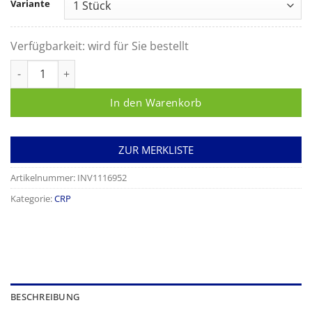
Variante
Verfügbarkeit:
wird für Sie bestellt
Kapillarhalter, Zubehör für Alere NycoCard CRP-Test. Menge
In den Warenkorb
ZUR MERKLISTE
Artikelnummer:
INV1116952
Kategorie:
CRP
BESCHREIBUNG