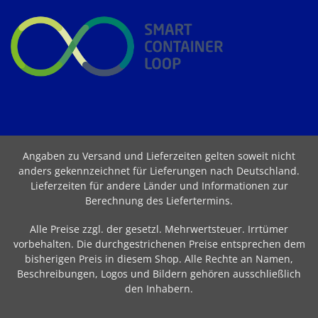
Angaben zu Versand und Lieferzeiten gelten soweit nicht
anders gekennzeichnet für Lieferungen nach Deutschland.
Lieferzeiten für andere Länder und Informationen zur
Berechnung des Liefertermins
.
Alle Preise zzgl. der gesetzl. Mehrwertsteuer. Irrtümer
vorbehalten. Die durchgestrichenen Preise entsprechen dem
bisherigen Preis in diesem Shop. Alle Rechte an Namen,
Beschreibungen, Logos und Bildern gehören ausschließlich
den Inhabern.