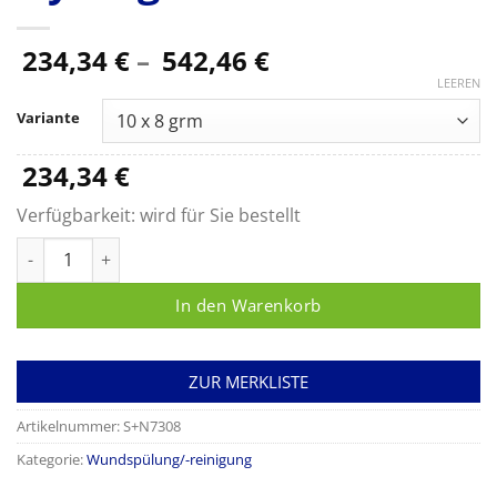
Preisspanne:
234,34
€
–
542,46
€
234,34 €
LEEREN
bis
Variante
542,46 €
234,34
€
Verfügbarkeit:
wird für Sie bestellt
INTRASITE Gel Hydrogel Menge
In den Warenkorb
ZUR MERKLISTE
Artikelnummer:
S+N7308
Kategorie:
Wundspülung/-reinigung