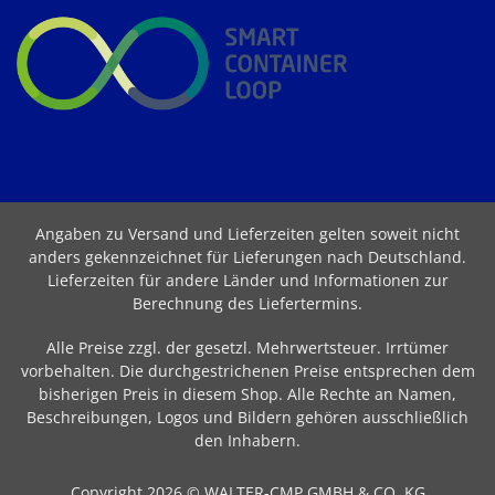
Angaben zu Versand und Lieferzeiten gelten soweit nicht
anders gekennzeichnet für Lieferungen nach Deutschland.
Lieferzeiten für andere Länder und Informationen zur
Berechnung des Liefertermins
.
Alle Preise zzgl. der gesetzl. Mehrwertsteuer. Irrtümer
vorbehalten. Die durchgestrichenen Preise entsprechen dem
bisherigen Preis in diesem Shop. Alle Rechte an Namen,
Beschreibungen, Logos und Bildern gehören ausschließlich
den Inhabern.
Copyright 2026 © WALTER-CMP GMBH & CO. KG