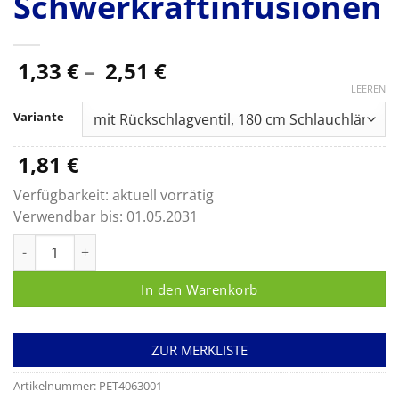
Schwerkraftinfusionen
Preisspanne:
1,33
€
–
2,51
€
1,33 €
LEEREN
bis
Variante
2,51 €
1,81
€
Verfügbarkeit:
aktuell vorrätig
Verwendbar bis:
01.05.2031
Intrafix SafeSet, B. Braun Premium-Infusionsgeräte für Druck
In den Warenkorb
ZUR MERKLISTE
Artikelnummer:
PET4063001