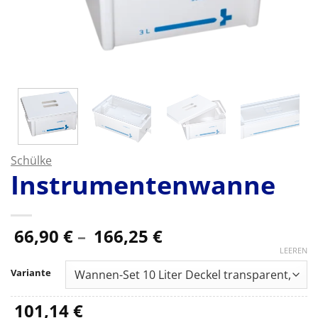
Schülke
Instrumentenwanne
Preisspanne:
66,90
€
–
166,25
€
66,90 €
LEEREN
bis
Variante
166,25 €
101,14
€