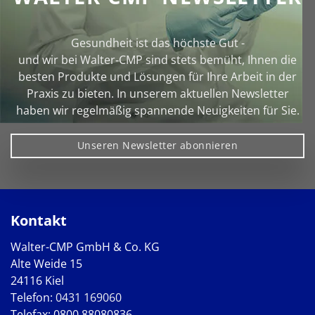
Gesundheit ist das höchste Gut -
und wir bei Walter‑CMP sind stets bemüht, Ihnen die
besten Produkte und Lösungen für Ihre Arbeit in der
Praxis zu bieten. In unserem aktuellen Newsletter
haben wir regelmäßig spannende Neuigkeiten für Sie.
Unseren Newsletter abonnieren
Kontakt
Walter-CMP GmbH & Co. KG
Alte Weide 15
24116 Kiel
Telefon:
0431 169060
Telefax: 0800 88080836