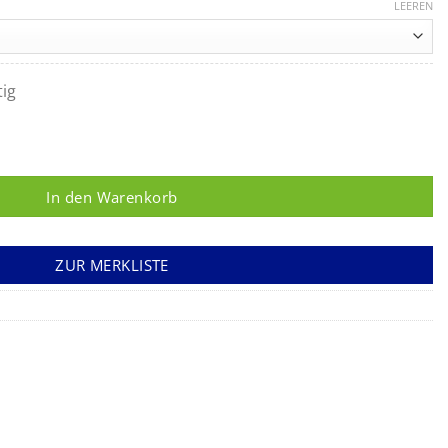
LEEREN
tig
ge
In den Warenkorb
ZUR MERKLISTE