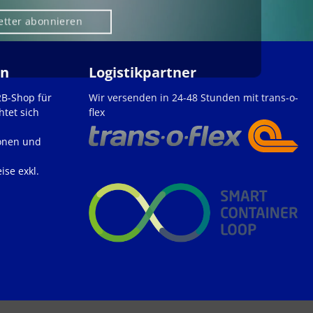
etter abonnieren
en
Logistikpartner
2B-Shop für
Wir versenden in 24-48 Stunden mit trans-o-
htet sich
flex
onen und
ise exkl.