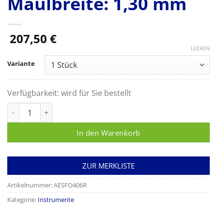
Maulbreite: 1,30 mm
207,50
€
LEEREN
Variante
Verfügbarkeit:
wird für Sie bestellt
FRIEDMANN Hohlmeisselzange, gerade, 140 mm, Maullänge: 1
In den Warenkorb
ZUR MERKLISTE
Artikelnummer:
AESFO406R
Kategorie:
Instrumente