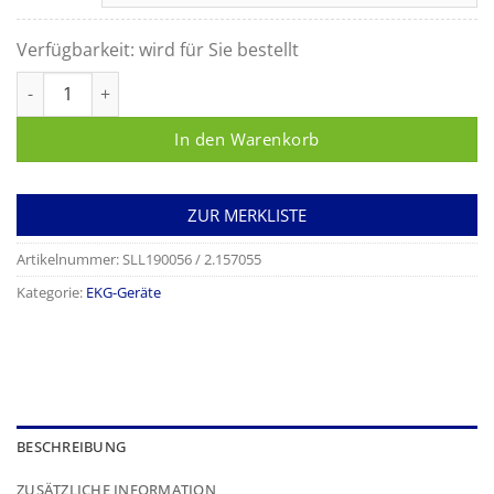
Verfügbarkeit:
wird für Sie bestellt
High Q EKG-Papier zu Cardiovit-FT-1 Menge
In den Warenkorb
ZUR MERKLISTE
Artikelnummer:
SLL190056 / 2.157055
Kategorie:
EKG-Geräte
BESCHREIBUNG
ZUSÄTZLICHE INFORMATION