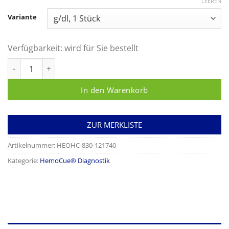
LEEREN
Variante
Verfügbarkeit:
wird für Sie bestellt
HemoCue® Hemoglobin 201+ Analyzer Menge
In den Warenkorb
ZUR MERKLISTE
Artikelnummer:
HEOHC-830-121740
Kategorie:
HemoCue® Diagnostik