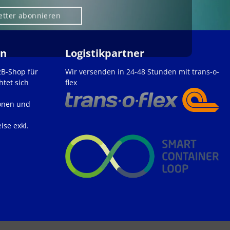
etter abonnieren
en
Logistikpartner
2B-Shop für
Wir versenden in 24-48 Stunden mit trans-o-
htet sich
flex
onen und
ise exkl.