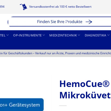
1894
Versandkostenfrei ab 100 € netto Bestellwert
TEL
OP-INSTRUMENTE
MEDIZINTECHNIK
DIAGNOSTIKA
siv für Geschäftskunden –
Verkauf nur an Ärzte, Praxen und medizinische Einrich
HemoCue® G
Mikroküvet