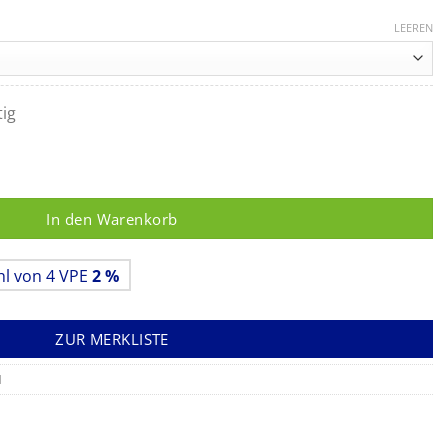
LEEREN
tig
kroküvetten Menge
In den Warenkorb
hl von 4 VPE
2 %
ZUR MERKLISTE
1