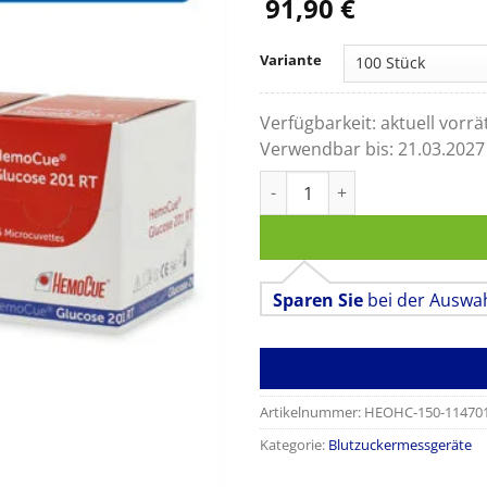
91,90
€
Variante
Verfügbarkeit:
aktuell vorrä
Verwendbar bis:
21.03.2027
HemoCue® Glucose 201 RT Mi
Sparen Sie
bei der Auswa
Artikelnummer:
HEOHC-150-11470
Kategorie:
Blutzuckermessgeräte