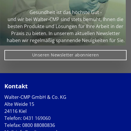
Gesundheit ist das höchste Gut -
und wir bei Walter‑CMP sind stets bemüht, Ihnen die
besten Produkte und Lösungen für Ihre Arbeit in der
Praxis zu bieten. In unserem aktuellen Newsletter
haben wir regelmäßig spannende Neuigkeiten für Sie.
Unseren Newsletter abonnieren
Kontakt
Walter-CMP GmbH & Co. KG
Alte Weide 15
24116 Kiel
Telefon:
0431 169060
Telefax: 0800 88080836