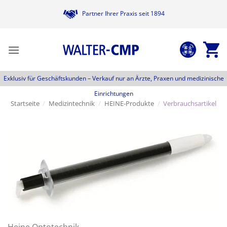
Zum
Partner Ihrer Praxis seit 1894
Inhalt
springen
Exklusiv für Geschäftskunden –
Verkauf nur an Ärzte, Praxen und medizinische
Einrichtungen
Startseite
/
Medizintechnik
/
HEINE-Produkte
/
Verbrauchsartikel
Heine Optotechnik