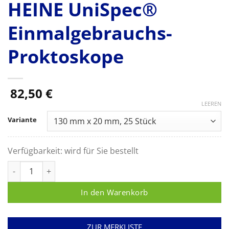
HEINE UniSpec®
Einmalgebrauchs-
Proktoskope
82,50
€
LEEREN
Variante
Verfügbarkeit:
wird für Sie bestellt
HEINE UniSpec® Einmalgebrauchs-Proktoskope Menge
In den Warenkorb
ZUR MERKLISTE