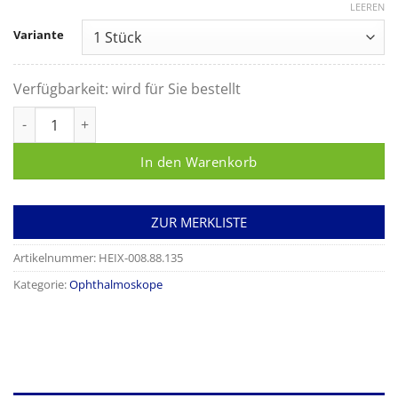
LEEREN
Variante
Verfügbarkeit:
wird für Sie bestellt
Heine LED HQ Modul 3,5V für Ophthalmoskop BETA Menge
In den Warenkorb
ZUR MERKLISTE
Artikelnummer:
HEIX-008.88.135
Kategorie:
Ophthalmoskope