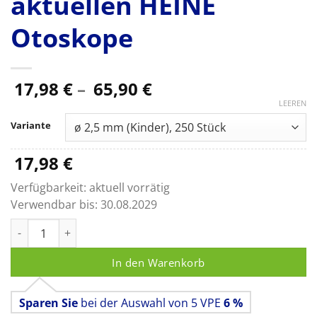
aktuellen HEINE
Otoskope
Preisspanne:
17,98
€
–
65,90
€
17,98 €
LEEREN
bis
Variante
65,90 €
17,98
€
Verfügbarkeit:
aktuell vorrätig
Verwendbar bis:
30.08.2029
HEINE ALLSPEC EINWEG-TIPS, EcoTips aus recyceltem Kunststo
In den Warenkorb
Sparen Sie
bei der Auswahl von 5 VPE
6 %