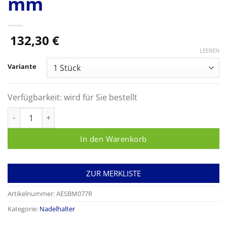
mm
132,30
€
LEEREN
Variante
Verfügbarkeit:
wird für Sie bestellt
HEGAR DUROGRIP® Nadelhalter, Hartmetall: ja, gerade, stark
In den Warenkorb
ZUR MERKLISTE
Artikelnummer:
AESBM077R
Kategorie:
Nadelhalter