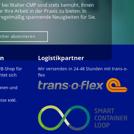
r bei Walter‑CMP sind stets bemüht, Ihnen
Ihre Arbeit in der Praxis zu bieten. In
regelmäßig spannende Neuigkeiten für Sie.
etter abonnieren
en
Logistikpartner
2B-Shop für
Wir versenden in 24-48 Stunden mit trans-o-
htet sich
flex
onen und
ise exkl.