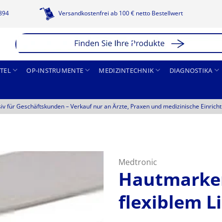
1894
Versandkostenfrei ab 100 € netto Bestellwert
TEL
OP-INSTRUMENTE
MEDIZINTECHNIK
DIAGNOSTIKA
siv für Geschäftskunden –
Verkauf nur an Ärzte, Praxen und medizinische Einrich
Medtronic
Hautmarker
flexiblem L