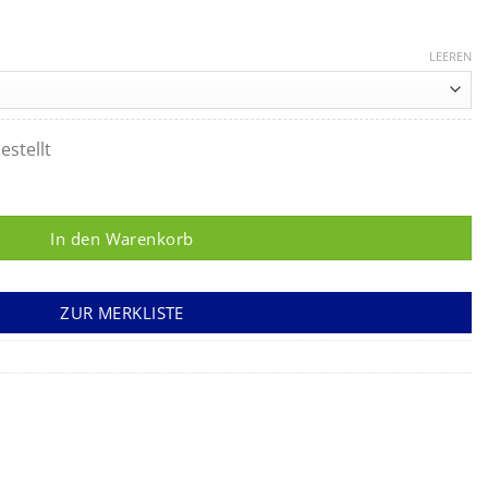
LEEREN
estellt
t flexiblem Lineal und Etiketten Menge
In den Warenkorb
ZUR MERKLISTE