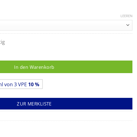
LEEREN
tig
, 21x21 cm, 2-lagig weiss Menge
In den Warenkorb
hl von 3 VPE
10 %
ZUR MERKLISTE