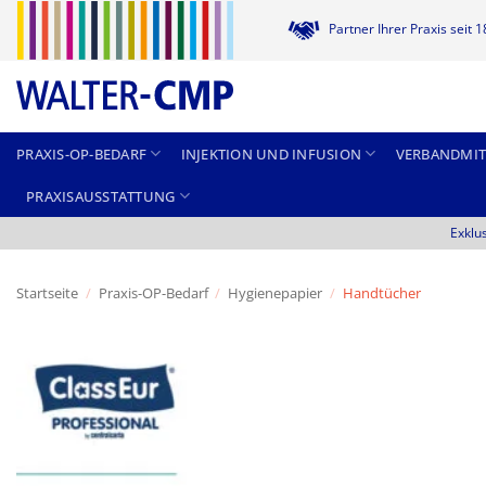
Zum
Partner Ihrer Praxis seit 
Inhalt
springen
PRAXIS-OP-BEDARF
INJEKTION UND INFUSION
VERBANDMIT
PRAXISAUSSTATTUNG
Exklu
Startseite
/
Praxis-OP-Bedarf
/
Hygienepapier
/
Handtücher