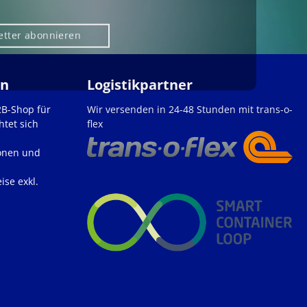
etter abonnieren
en
Logistikpartner
2B-Shop für
Wir versenden in 24-48 Stunden mit trans-o-
htet sich
flex
onen und
ise exkl.