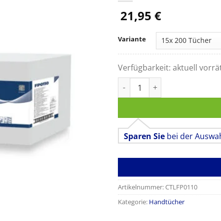
21,95
€
Variante
Verfügbarkeit:
aktuell vorrä
Handtücher V Extra Eco,V-Falz
Sparen Sie
bei der Auswa
Artikelnummer:
CTLFP0110
Kategorie:
Handtücher