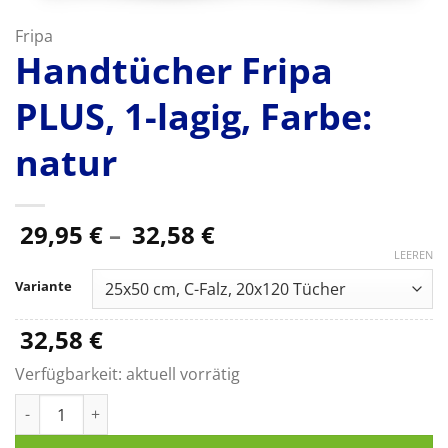
Fripa
Handtücher Fripa
PLUS, 1-lagig, Farbe:
natur
Preisspanne:
29,95
€
–
32,58
€
29,95 €
LEEREN
bis
Variante
32,58 €
32,58
€
Verfügbarkeit:
aktuell vorrätig
Handtücher Fripa PLUS, 1-lagig, Farbe: natur Menge