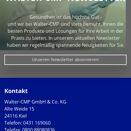
Gesundheit ist das höchste Gut -
und wir bei Walter‑CMP sind stets bemüht, Ihnen die
besten Produkte und Lösungen für Ihre Arbeit in der
Praxis zu bieten. In unserem aktuellen Newsletter
haben wir regelmäßig spannende Neuigkeiten für Sie.
Unseren Newsletter abonnieren
Kontakt
Walter-CMP GmbH & Co. KG
Alte Weide 15
24116 Kiel
Telefon:
0431 169060
Telefax: 0800 88080836