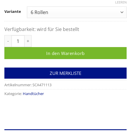
LEEREN
Variante
Verfügbarkeit:
wird für Sie bestellt
Handtuchrollen Tork 2-lagig 19,5cm x 143 Meter d=18,5cm H1
In den Warenkorb
ZUR MERKLISTE
Artikelnummer:
SCA471113
Kategorie:
Handtücher