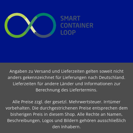
Angaben zu Versand und Lieferzeiten gelten soweit nicht
anders gekennzeichnet für Lieferungen nach Deutschland.
Lieferzeiten für andere Länder und Informationen zur
Berechnung des Liefertermins
.
Alle Preise zzgl. der gesetzl. Mehrwertsteuer. Irrtümer
vorbehalten. Die durchgestrichenen Preise entsprechen dem
bisherigen Preis in diesem Shop. Alle Rechte an Namen,
Beschreibungen, Logos und Bildern gehören ausschließlich
den Inhabern.