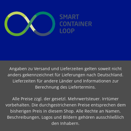
Angaben zu Versand und Lieferzeiten gelten soweit nicht
anders gekennzeichnet für Lieferungen nach Deutschland.
Lieferzeiten für andere Länder und Informationen zur
Berechnung des Liefertermins
.
Alle Preise zzgl. der gesetzl. Mehrwertsteuer. Irrtümer
vorbehalten. Die durchgestrichenen Preise entsprechen dem
bisherigen Preis in diesem Shop. Alle Rechte an Namen,
Beschreibungen, Logos und Bildern gehören ausschließlich
den Inhabern.