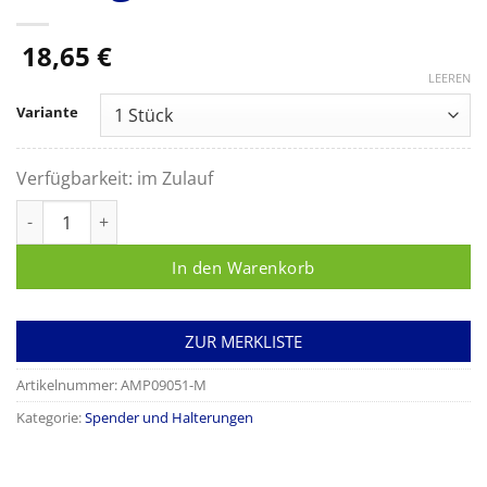
18,65
€
LEEREN
Variante
Verfügbarkeit:
im Zulauf
Handschuhhalter 250x130x75mm, transparentes Plexiglas Me
In den Warenkorb
ZUR MERKLISTE
Artikelnummer:
AMP09051-M
Kategorie:
Spender und Halterungen