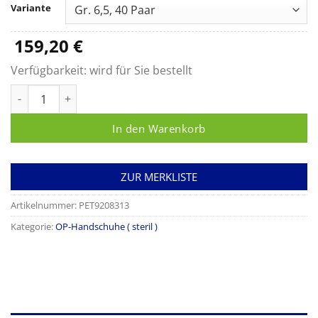
bis
Variante
159,20 €
159,20
€
Verfügbarkeit:
wird für Sie bestellt
Handschuhe Vasco OP free Menge
In den Warenkorb
ZUR MERKLISTE
Artikelnummer:
PET9208313
Kategorie:
OP-Handschuhe ( steril )