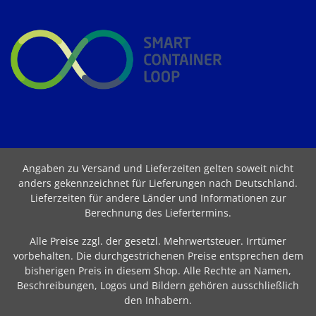
Angaben zu Versand und Lieferzeiten gelten soweit nicht
anders gekennzeichnet für Lieferungen nach Deutschland.
Lieferzeiten für andere Länder und Informationen zur
Berechnung des Liefertermins
.
Alle Preise zzgl. der gesetzl. Mehrwertsteuer. Irrtümer
vorbehalten. Die durchgestrichenen Preise entsprechen dem
bisherigen Preis in diesem Shop. Alle Rechte an Namen,
Beschreibungen, Logos und Bildern gehören ausschließlich
den Inhabern.