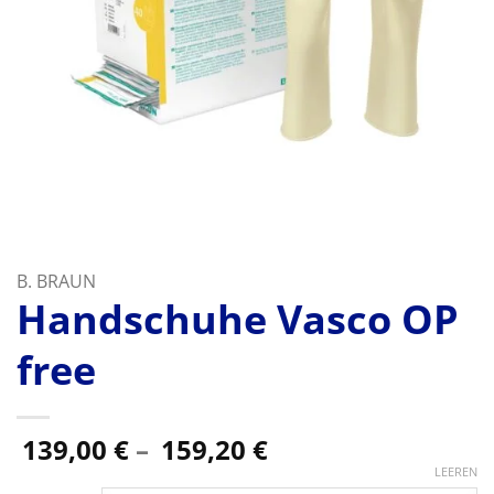
B. BRAUN
Handschuhe Vasco OP
free
Preisspanne:
139,00
€
–
159,20
€
139,00 €
LEEREN