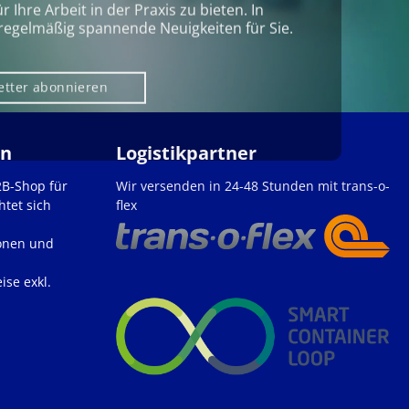
Ihre Arbeit in der Praxis zu bieten. In
regelmäßig spannende Neuigkeiten für Sie.
etter abonnieren
en
Logistikpartner
2B-Shop für
Wir versenden in 24-48 Stunden mit trans-o-
htet sich
flex
onen und
ise exkl.