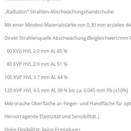
„RadiaXon” Strahlen-Abschwächungshandschuhe.
Mit einer Mindest-Materialstärke von 0,30 mm erzielen d
Direkt-Strahlenquelle Abschwächung Bleigleichwert/mm 
60 KVp HVL 2.0 mm AL 65 %
80 KVP HVL 2.9 mm AL 51 %
100 KVP HVL 3.7 mm AL 44 %
120 KVP HVL 4.5 mm AL 39 % bis ca. 0.045 mm Pb (±10%)
Mikrorauhe Oberfläche an Finger- und Handfläche für opt
Hervorragende Elastizität und Sensibilität.|
Hohe Flexibilität, keine Ermüdung|