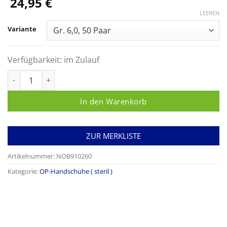
24,95
€
LEEREN
Variante
Verfügbarkeit:
im Zulauf
OP Handschuhe Nobafeel, puderfrei steril Menge
In den Warenkorb
ZUR MERKLISTE
Artikelnummer:
NOB910260
Kategorie:
OP-Handschuhe ( steril )