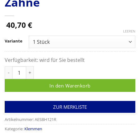
Zähne
40,70
€
LEEREN
Variante
Verfügbarkeit:
wird für Sie bestellt
HALSTED (MOSQUITO) Arterienklemme, gebogen, 125 mm (5"), f
In den Warenkorb
ZUR MERKLISTE
Artikelnummer:
AESBH121R
Kategorie:
Klemmen