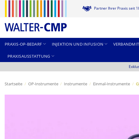
Zum
Partner Ihrer Praxis seit 
Inhalt
springen
PRAXIS-OP-BEDARF
INJEKTION UND INFUSION
VERBANDMIT
PRAXISAUSSTATTUNG
Exklu
Startseite
/
OP-Instrumente
/
Instrumente
/
Einmal-Instrumente
/
G