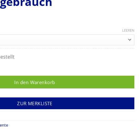
lgebrauch
LEEREN
estellt
pferzange KELLY 22 cm, steril, zum Einmalgebrauch Menge
In den Warenkorb
ZUR MERKLISTE
ente