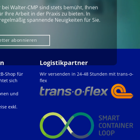
r bei Walter‑CMP sind stets bemüht, Ihnen
Ihre Arbeit in der Praxis zu bieten. In
regelmäßig spannende Neuigkeiten für Sie.
etter abonnieren
en
Logistikpartner
2B-Shop für
Wir versenden in 24-48 Stunden mit trans-o-
htet sich
flex
onen und
ise exkl.