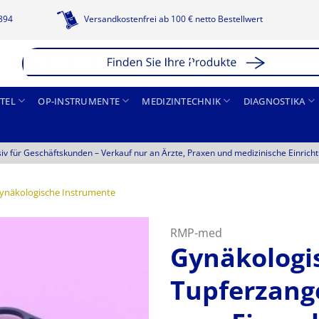
1894
Versandkostenfrei ab 100 € netto Bestellwert
TEL
OP-INSTRUMENTE
MEDIZINTECHNIK
DIAGNOSTIKA
siv für Geschäftskunden –
Verkauf nur an Ärzte, Praxen und medizinische Einrich
ynäkologische Instrumente
RMP-med
Gynäkologi
Tupferzange