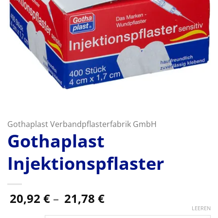
Gothaplast Verbandpflasterfabrik GmbH
Gothaplast
Injektionspflaster
Preisspanne:
20,92
€
–
21,78
€
20,92 €
LEEREN