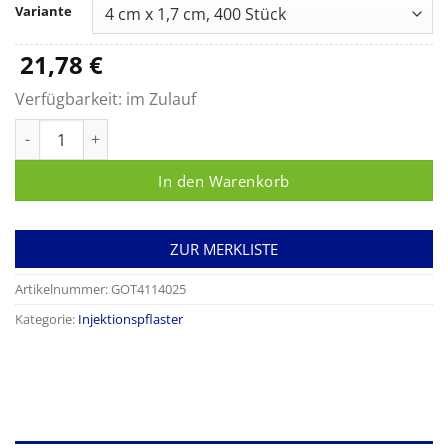
bis
Variante
21,78 €
21,78
€
Verfügbarkeit:
im Zulauf
Gothaplast Injektionspflaster Menge
In den Warenkorb
ZUR MERKLISTE
Artikelnummer:
GOT4114025
Kategorie:
Injektionspflaster