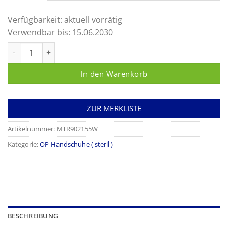
Verfügbarkeit:
aktuell vorrätig
Verwendbar bis:
15.06.2030
Gentle Skin Premium OP, der puderfreie OP-Handschuh aus L
In den Warenkorb
ZUR MERKLISTE
Artikelnummer:
MTR902155W
Kategorie:
OP-Handschuhe ( steril )
BESCHREIBUNG