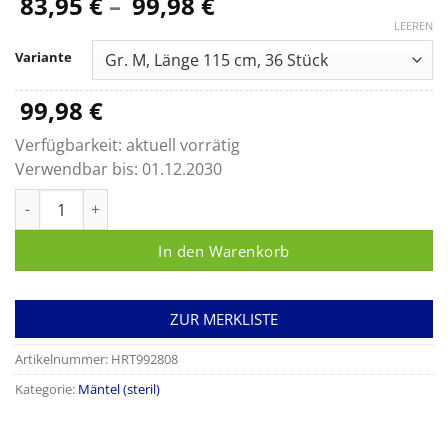
Preisspanne:
83,95
€
–
99,98
€
83,95 €
LEEREN
bis
Variante
99,98 €
99,98
€
Verfügbarkeit:
aktuell vorrätig
Verwendbar bis:
01.12.2030
Foliodress gown Protect STANDARD (unverstärkt) Menge
In den Warenkorb
ZUR MERKLISTE
Artikelnummer:
HRT992808
Kategorie:
Mäntel (steril)