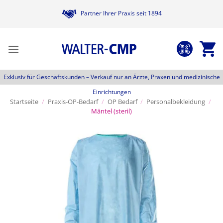
Zum
Partner Ihrer Praxis seit 1894
Inhalt
springen
Exklusiv für Geschäftskunden –
Verkauf nur an Ärzte, Praxen und medizinische
Einrichtungen
Startseite
/
Praxis-OP-Bedarf
/
OP Bedarf
/
Personalbekleidung
/
Mäntel (steril)