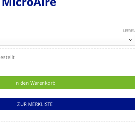
 MicroAire
LEEREN
estellt
eril zum Einmalgebrauch für PAL-System von MicroAire Menge
In den Warenkorb
ZUR MERKLISTE