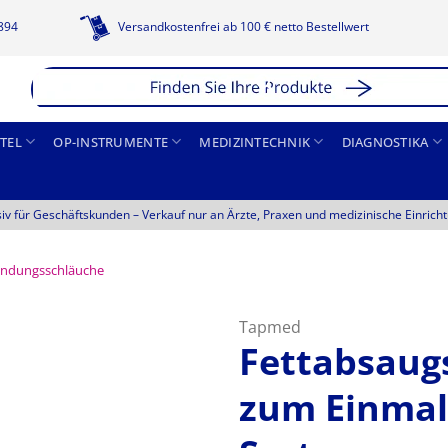
1894
Versandkostenfrei ab 100 € netto Bestellwert
TEL
OP-INSTRUMENTE
MEDIZINTECHNIK
DIAGNOSTIKA
siv für Geschäftskunden –
Verkauf nur an Ärzte, Praxen und medizinische Einrich
indungsschläuche
Tapmed
Fettabsaugs
zum Einmal