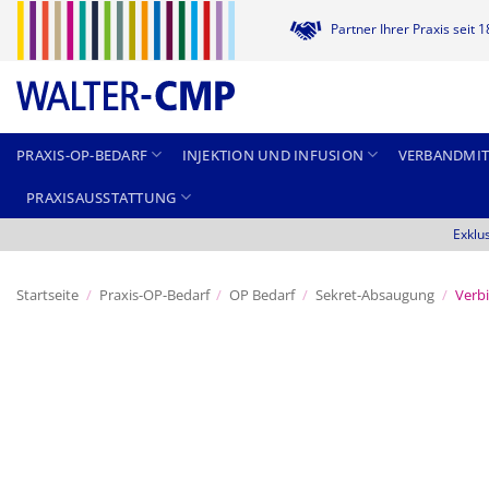
Zum
Partner Ihrer Praxis seit 
Inhalt
springen
PRAXIS-OP-BEDARF
INJEKTION UND INFUSION
VERBANDMIT
PRAXISAUSSTATTUNG
Exklu
Startseite
/
Praxis-OP-Bedarf
/
OP Bedarf
/
Sekret-Absaugung
/
Verb