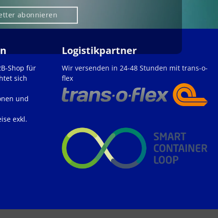
etter abonnieren
en
Logistikpartner
2B-Shop für
Wir versenden in 24-48 Stunden mit trans-o-
htet sich
flex
onen und
ise exkl.