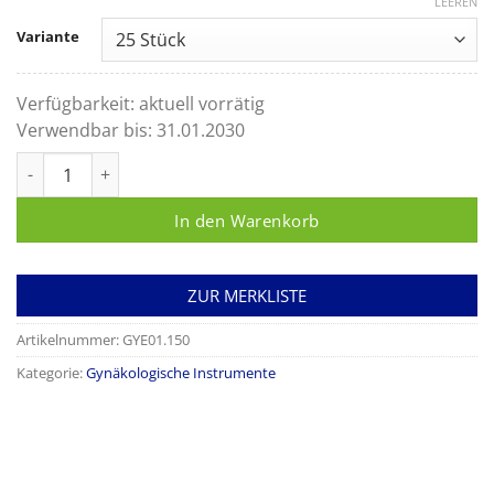
LEEREN
Variante
Verfügbarkeit:
aktuell vorrätig
Verwendbar bis:
31.01.2030
Fasszange Cheron 250mm zum Einmalgebrauch Menge
In den Warenkorb
ZUR MERKLISTE
Artikelnummer:
GYE01.150
Kategorie:
Gynäkologische Instrumente