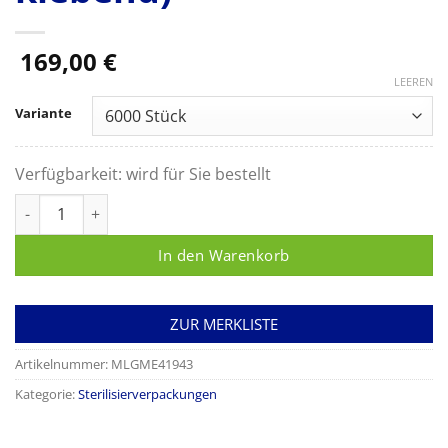
169,00
€
LEEREN
Variante
Verfügbarkeit:
wird für Sie bestellt
Etiketten MELAprint 60/80 (einfach klebend) Menge
In den Warenkorb
ZUR MERKLISTE
Artikelnummer:
MLGME41943
Kategorie:
Sterilisierverpackungen