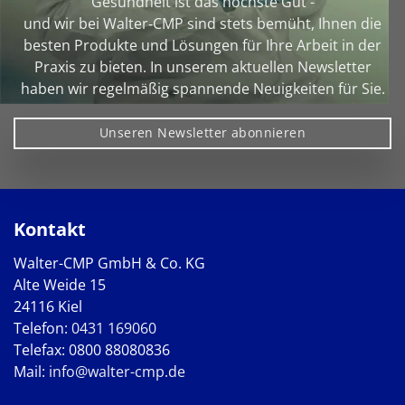
Gesundheit ist das höchste Gut -
und wir bei Walter‑CMP sind stets bemüht, Ihnen die
besten Produkte und Lösungen für Ihre Arbeit in der
Praxis zu bieten. In unserem aktuellen Newsletter
haben wir regelmäßig spannende Neuigkeiten für Sie.
Unseren Newsletter abonnieren
Kontakt
Walter-CMP GmbH & Co. KG
Alte Weide 15
24116 Kiel
Telefon:
0431 169060
Telefax: 0800 88080836
Mail:
info@walter-cmp.de