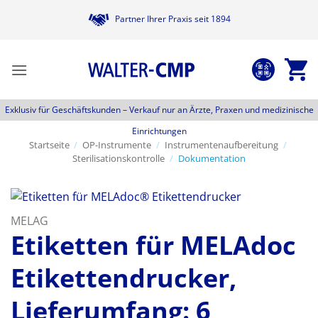
Zum
Partner Ihrer Praxis seit 1894
Inhalt
springen
Exklusiv für Geschäftskunden –
Verkauf nur an Ärzte, Praxen und medizinische
Einrichtungen
Startseite
/
OP-Instrumente
/
Instrumentenaufbereitung
/
Sterilisationskontrolle
/
Dokumentation
MELAG
Etiketten für MELAdoc
Etikettendrucker,
Lieferumfang: 6