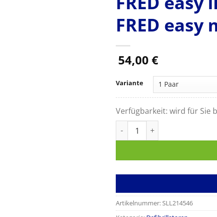
FRED easy l
FRED easy 
54,00
€
Variante
Verfügbarkeit:
wird für Sie b
Erwachsenen-Elektroden vorkon
Artikelnummer:
SLL214546