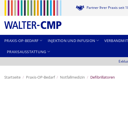
Zum
Partner Ihrer Praxis seit 
Inhalt
springen
PRAXIS-OP-BEDARF
INJEKTION UND INFUSION
VERBANDMIT
PRAXISAUSSTATTUNG
Exklu
Startseite
/
Praxis-OP-Bedarf
/
Notfallmedizin
/
Defibrillatoren