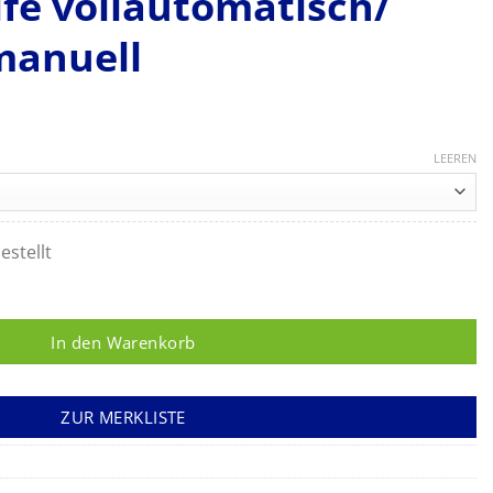
ife vollautomatisch/
manuell
LEEREN
estellt
nektiert für Defibrillator FRED easy life vollautomatisch/ FRE
In den Warenkorb
ZUR MERKLISTE