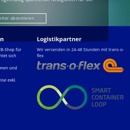
etter abonnieren
en
Logistikpartner
2B-Shop für
Wir versenden in 24-48 Stunden mit trans-o-
htet sich
flex
onen und
ise exkl.