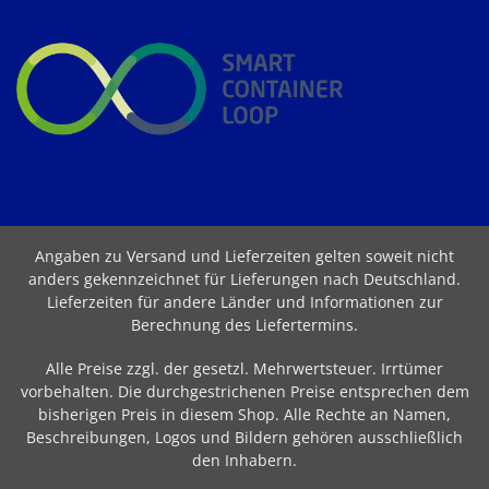
Angaben zu Versand und Lieferzeiten gelten soweit nicht
anders gekennzeichnet für Lieferungen nach Deutschland.
Lieferzeiten für andere Länder und Informationen zur
Berechnung des Liefertermins
.
Alle Preise zzgl. der gesetzl. Mehrwertsteuer. Irrtümer
vorbehalten. Die durchgestrichenen Preise entsprechen dem
bisherigen Preis in diesem Shop. Alle Rechte an Namen,
Beschreibungen, Logos und Bildern gehören ausschließlich
den Inhabern.