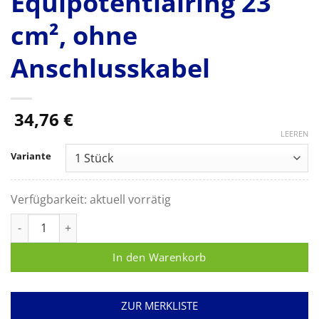
Equipotentialring 23
cm², ohne
Anschlusskabel
34,76
€
LEEREN
Variante
Verfügbarkeit:
aktuell vorrätig
Erbe NESSY Ω, zweigeteilt, VIO Kontaktfläche 85 cm², Equipot
In den Warenkorb
ZUR MERKLISTE