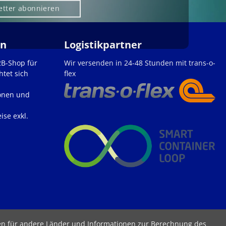
etter abonnieren
en
Logistikpartner
2B-Shop für
Wir versenden in 24-48 Stunden mit trans-o-
htet sich
flex
onen und
ise exkl.
ten für andere Länder und Informationen zur Berechnung des