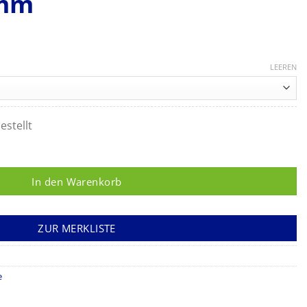
 mm
LEEREN
estellt
UM, gerade, Spitze 0,4 mm, sehr fein, Länge 185 mm Menge
In den Warenkorb
ZUR MERKLISTE
e