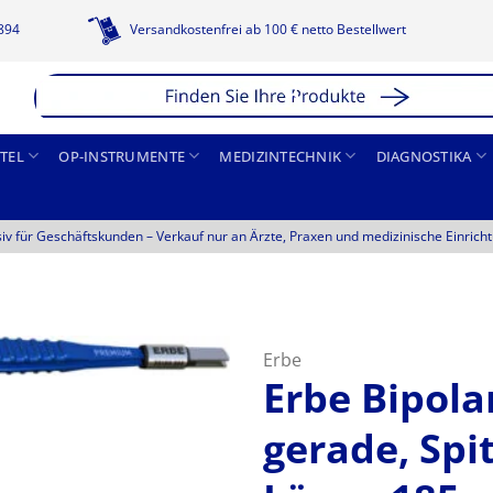
1894
Versandkostenfrei ab 100 € netto Bestellwert
TEL
OP-INSTRUMENTE
MEDIZINTECHNIK
DIAGNOSTIKA
siv für Geschäftskunden –
Verkauf nur an Ärzte, Praxen und medizinische Einrich
Erbe
Erbe Bipol
gerade, Spi